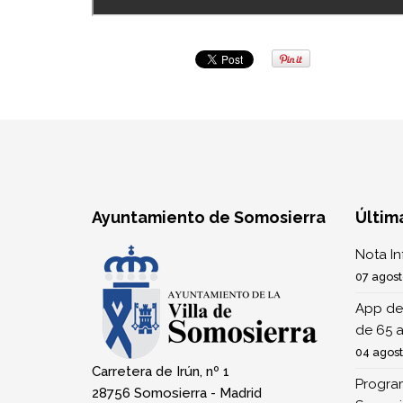
Ayuntamiento de Somosierra
Últim
Nota I
07 agost
App de
de 65 
04 agos
Carretera de Irún, nº 1
Program
28756 Somosierra - Madrid