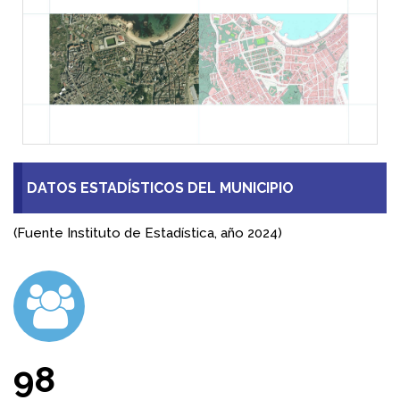
98
Población empadronada
16
Plazas hoteleras
1.433
Altitud en metros