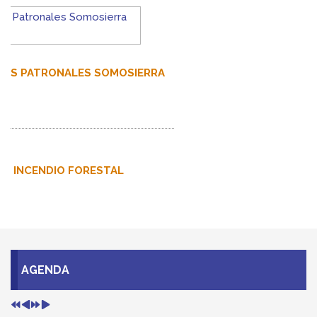
AGENDA
Agosto 2026
Lun
Mar
Mié
Jue
Vie
Sáb
Dom
1
2
3
4
5
6
7
8
9
10
11
12
13
14
15
16
17
18
19
20
21
22
23
24
25
26
27
28
29
30
31
PRÓXIMOS EVENTOS
No hay próximos eventos!
DIRECTORIO MUNICIPAL