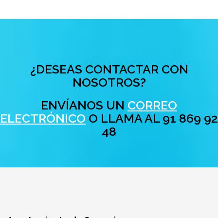
Ayuntamiento de Somosierra
Carretera de Irún, nº 1
28756 Somosierra -
Madrid
Teléfono: 91 869 92
48
Fax: 91 104 27 29
Horario de atención al público:
de 09:00 a 14:00h.
Últimas noticias
Nota Informativa Actividades 6 y 7 de agosto Eclipse
04 agosto 2026
App de apoyo a personas mayores de 65 años
04 agosto 2026