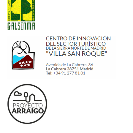
¿DESEAS CONTACTAR CON
NOSOTROS?
ENVÍANOS UN
CORREO
ELECTRÓNICO
O LLAMA AL 91 869 92
48